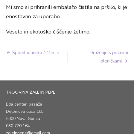
Mi smo si prihranili embalažo čistila na pršilo, ki je
enostavno za uporabo.
Veselo in ekološko čiščenje želimo.
Navigacija
Spomladansko čiščenje
Druženje s pralnimi
prispevka
pleničkami
TRGOVINA ZALE IN PEPE
Eda center, pasaža
Delpinova ulica 18b
5000 Nova Gorica
030 770 164
zaleinpepe@gmail.com