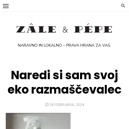
Skip
to
content
NARAVNO IN LOKALNO – PRAVA HRANA ZA VAS.
Naredi si sam svoj
eko razmaščevalec
POSTED
28 FEBRUARJA, 2024
ON