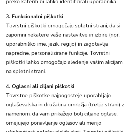
preko katerih bi lahko identificirali uporabnika.
3. Funkcionalni piškotki
Tovrstni piškotki omogočajo spletni strani, da si
zapomni nekatere vaše nastavitve in izbire (npr.
uporabniško ime, jezik, regijo) in zagotavlja
napredne, personalizirane funkcije. Tovrstni
piškotki lahko omogočajo sledenje vašim akcijam
na spletni strani.
4. Oglasni ali ciljani piškotki
Tovrstne piškotke najpogosteje uporabljajo
oglaševalska in družabna omrežja (tretje strani) z
namenom, da vam prikažejo bolj ciljane oglase,
omejujejo ponavljanje oglasov ali merijo
učinkovitost oglaševalskih akcij. Tovrstni piškotki