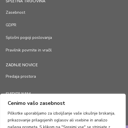
SPLETNA TRGOVINA
Zasebnost
GDPR
Splošni pogoji poslovanja
Pravilnik povrnite in vračil
ZADNJE NOVICE
Predaja prostora
SLEDITE NAM
Cenimo vašo zasebnost
Piškotke uporabljamo za izboljšanje vaše izkušnje brskanja,
prikazovanje prilagojenih oglasov ali vsebine in analizo
našega prometa. S klikom na "Sprejmi vse" se strinjate z