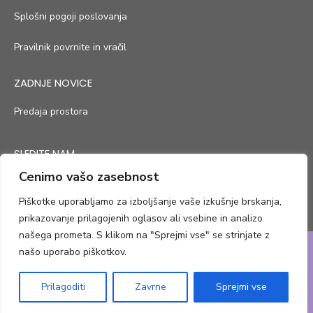
Splošni pogoji poslovanja
Pravilnik povrnite in vračil
ZADNJE NOVICE
Predaja prostora
SLEDITE NAM
Cenimo vašo zasebnost
Piškotke uporabljamo za izboljšanje vaše izkušnje brskanja,
prikazovanje prilagojenih oglasov ali vsebine in analizo
našega prometa. S klikom na "Sprejmi vse" se strinjate z
našo uporabo piškotkov.
© 2026 Zale in Pepe
Prilagoditi
Zavrne
Sprejmi vse
Powered by WordPress
/
Theme by Design Lab