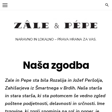
Skip
to
content
NARAVNO IN LOKALNO – PRAVA HRANA ZA VAS.
Naša zgodba
Zale in Pepe sta bila Rozalija in Jožef Peršolja,
Zahišarjeva iz Šmartnega v Brdih. Naša st
arša
in stara starša, ki sta potomcem še vedno zgled
poštene podjet
nosti, delavnosti in srčnosti. Ime
trgovine, ki zgolj spominja na sol in poper, je