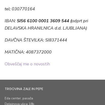
tel: 030770164
IBAN:
SI56 6100 0001 3609 544 (
odprt pri
DELAVSKA HRANILNICA d.d. LJUBLJANA)
DAVČNA ŠTEVILKA: SI8371444
MATIČNA: 4087372000
Obveščaj me o novostih
TRGOVINA ZALE IN PEPE
Eda center, pasaža
Delpinova ulica 18b