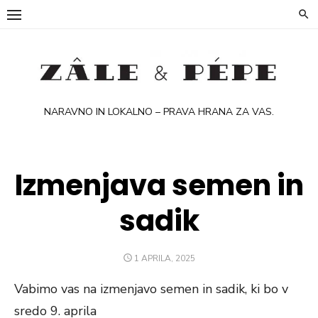
Skip
to
content
NARAVNO IN LOKALNO – PRAVA HRANA ZA VAS.
Izmenjava semen in
sadik
POSTED
1 APRILA, 2025
ON
Vabimo vas na izmenjavo semen in sadik, ki bo v
sredo 9. aprila