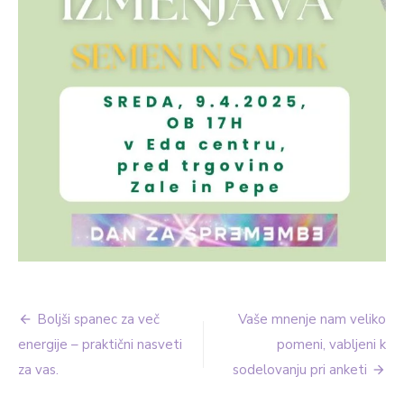
Navigacija
Boljši spanec za več
Vaše mnenje nam veliko
prispevka
energije – praktični nasveti
pomeni, vabljeni k
za vas.
sodelovanju pri anketi