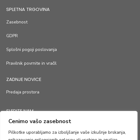
SPLETNA TRGOVINA
Zasebnost
GDPR
Splošni pogoji poslovanja
Pravilnik povrnite in vračil
ZADNJE NOVICE
Predaja prostora
SLEDITE NAM
Cenimo vašo zasebnost
Piškotke uporabljamo za izboljšanje vaše izkušnje brskanja,
prikazovanje prilagojenih oglasov ali vsebine in analizo