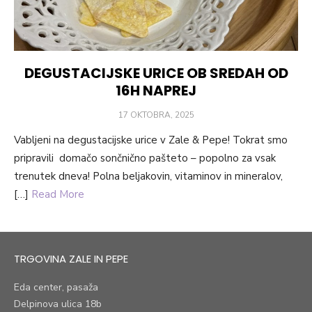
DEGUSTACIJSKE URICE OB SREDAH OD
16H NAPREJ
POSTED
17 OKTOBRA, 2025
ON
Vabljeni na degustacijske urice v Zale & Pepe! Tokrat smo
pripravili domačo sončnično pašteto – popolno za vsak
trenutek dneva! Polna beljakovin, vitaminov in mineralov,
[…]
Read More
TRGOVINA ZALE IN PEPE
Eda center, pasaža
Delpinova ulica 18b