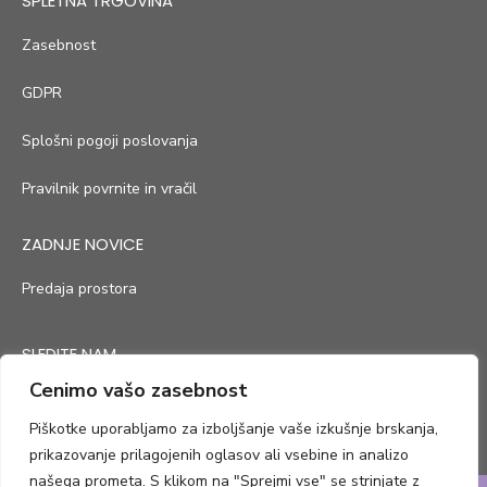
SPLETNA TRGOVINA
Zasebnost
GDPR
Splošni pogoji poslovanja
Pravilnik povrnite in vračil
ZADNJE NOVICE
Predaja prostora
SLEDITE NAM
Cenimo vašo zasebnost
Piškotke uporabljamo za izboljšanje vaše izkušnje brskanja,
prikazovanje prilagojenih oglasov ali vsebine in analizo
našega prometa. S klikom na "Sprejmi vse" se strinjate z