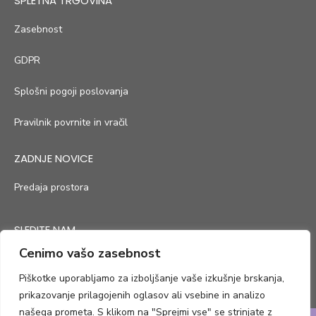
SPLETNA TRGOVINA
Zasebnost
GDPR
Splošni pogoji poslovanja
Pravilnik povrnite in vračil
ZADNJE NOVICE
Predaja prostora
SLEDITE NAM
Cenimo vašo zasebnost
Piškotke uporabljamo za izboljšanje vaše izkušnje brskanja,
prikazovanje prilagojenih oglasov ali vsebine in analizo
našega prometa. S klikom na "Sprejmi vse" se strinjate z