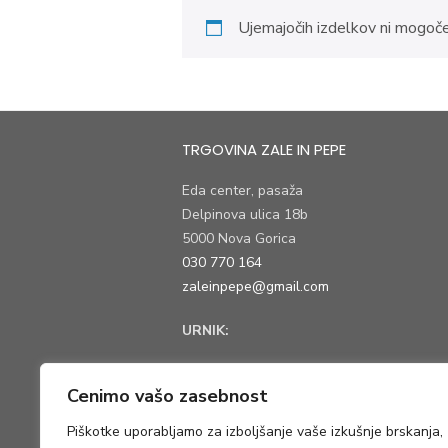
Ujemajočih izdelkov ni mogoče 
TRGOVINA ZALE IN PEPE
Eda center, pasaža
Delpinova ulica 18b
5000 Nova Gorica
030 770 164
zaleinpepe@gmail.com
URNIK:
ponedeljek, torek, petek:
9:00 – 13:00
Cenimo vašo zasebnost
sreda, četrtek:
9:00 – 18:00
Piškotke uporabljamo za izboljšanje vaše izkušnje brskanja,