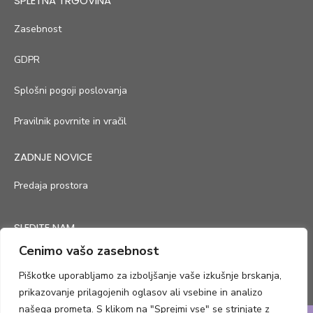
SPLETNA TRGOVINA
Zasebnost
GDPR
Splošni pogoji poslovanja
Pravilnik povrnite in vračil
ZADNJE NOVICE
Predaja prostora
SLEDITE NAM
Cenimo vašo zasebnost
Piškotke uporabljamo za izboljšanje vaše izkušnje brskanja,
prikazovanje prilagojenih oglasov ali vsebine in analizo
našega prometa. S klikom na "Sprejmi vse" se strinjate z