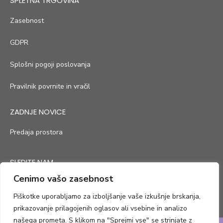
SPLETNA TRGOVINA
Zasebnost
GDPR
Splošni pogoji poslovanja
Pravilnik povrnite in vračil
ZADNJE NOVICE
Predaja prostora
SLEDITE NAM
Cenimo vašo zasebnost
Piškotke uporabljamo za izboljšanje vaše izkušnje brskanja,
prikazovanje prilagojenih oglasov ali vsebine in analizo
našega prometa. S klikom na "Sprejmi vse" se strinjate z