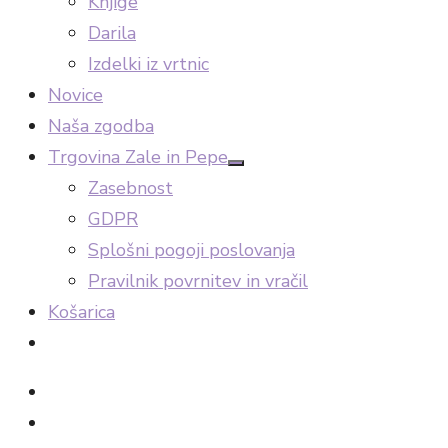
Knjige
Darila
Izdelki iz vrtnic
Novice
Naša zgodba
Trgovina Zale in Pepe
Show
Zasebnost
sub
menu
GDPR
Splošni pogoji poslovanja
Pravilnik povrnitev in vračil
Košarica
facebook
Instagram