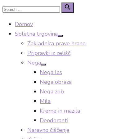
Skip
Search

Search
to
for:
Domov
content
Spletna trgovina
Show
Zakladnica prave hrane
sub
menu
Pripravki iz zelišč
Nega
Show
Nega las
sub
menu
Nega obraza
Nega zob
Mila
Kreme in mazila
Deodoranti
Naravno čiščenje