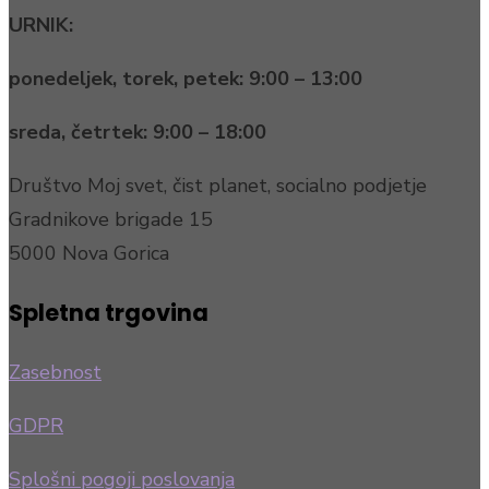
URNIK:
ponedeljek, torek, petek:
9:00 – 13:00
sreda, četrtek:
9:00 – 18:00
Društvo Moj svet, čist planet, socialno podjetje
Gradnikove brigade 15
5000 Nova Gorica
Spletna trgovina
Zasebnost
GDPR
Splošni pogoji poslovanja