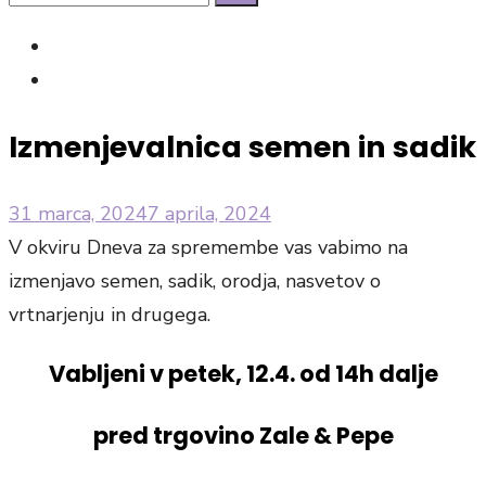
Search
for:
facebook
Instagram
Izmenjevalnica semen in sadik
Posted
31 marca, 2024
7 aprila, 2024
on
V okviru Dneva za spremembe vas vabimo na
izmenjavo semen, sadik, orodja, nasvetov o
vrtnarjenju in drugega.
Vabljeni v petek, 12.4. od 14h dalje
pred trgovino Zale & Pepe