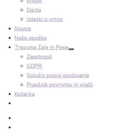
Knjige
Darila
Izdelki iz vrtnic
Novice
Naša zgodba
Trgovina Zale in Pepe
Show
Zasebnost
sub
menu
GDPR
Splošni pogoji poslovanja
Pravilnik povrnitev in vračil
Košarica
facebook
Instagram