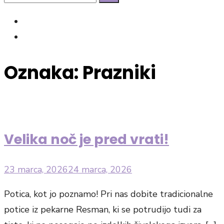
Search
for:
facebook
Instagram
Oznaka:
Prazniki
Velika noč je pred vrati!
Posted
23 marca, 2026
24 marca, 2026
on
Potica, kot jo poznamo! Pri nas dobite tradicionalne
potice iz pekarne Resman, ki se potrudijo tudi za