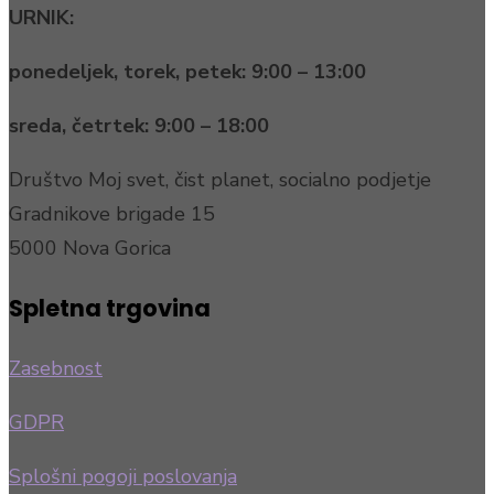
URNIK:
ponedeljek, torek, petek:
9:00 – 13:00
sreda, četrtek:
9:00 – 18:00
Društvo Moj svet, čist planet, socialno podjetje
Gradnikove brigade 15
5000 Nova Gorica
Spletna trgovina
Zasebnost
GDPR
Splošni pogoji poslovanja