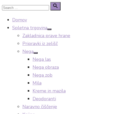
Skip
Search

Search
to
for:
Domov
content
Spletna trgovina
Show
Zakladnica prave hrane
sub
menu
Pripravki iz zelišč
Nega
Show
Nega las
sub
menu
Nega obraza
Nega zob
Mila
Kreme in mazila
Deodoranti
Naravno čiščenje