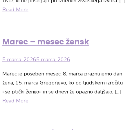
tiste, ki ne posegajo po izdelkih živalskega izvora. […]
Read More
Marec – mesec žensk
Posted
5 marca, 2026
5 marca, 2026
on
Marec je poseben mesec. 8. marca praznujemo dan
žena, 15. marca Gregorjevo, ko po ljudskem izročilu
»se ptički ženijo« in se dnevi že opazno daljšajo, […]
Read More