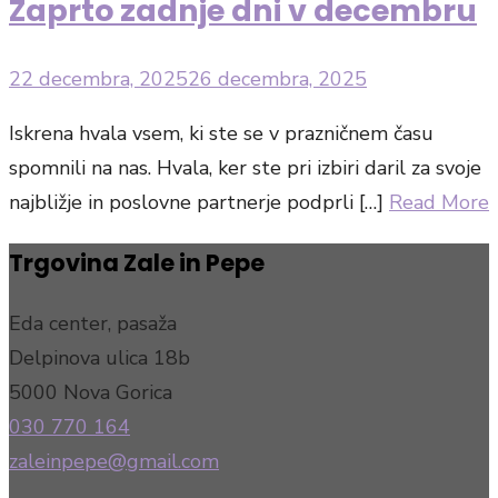
Zaprto zadnje dni v decembru
Posted
22 decembra, 2025
26 decembra, 2025
on
Iskrena hvala vsem, ki ste se v prazničnem času
spomnili na nas. Hvala, ker ste pri izbiri daril za svoje
najbližje in poslovne partnerje podprli […]
Read More
Trgovina Zale in Pepe
Eda center, pasaža
Delpinova ulica 18b
5000 Nova Gorica
030 770 164
zaleinpepe@gmail.com