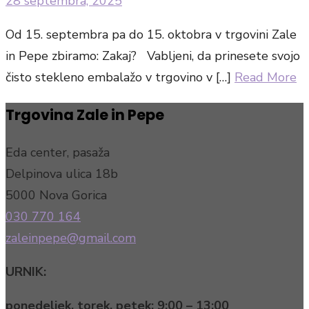
Posted
28 septembra, 2025
on
Od 15. septembra pa do 15. oktobra v trgovini Zale
in Pepe zbiramo: Zakaj? Vabljeni, da prinesete svojo
čisto stekleno embalažo v trgovino v […]
Read More
Trgovina Zale in Pepe
Eda center, pasaža
Delpinova ulica 18b
5000 Nova Gorica
030 770 164
zaleinpepe@gmail.com
URNIK:
ponedeljek, torek, petek:
9:00 – 13:00