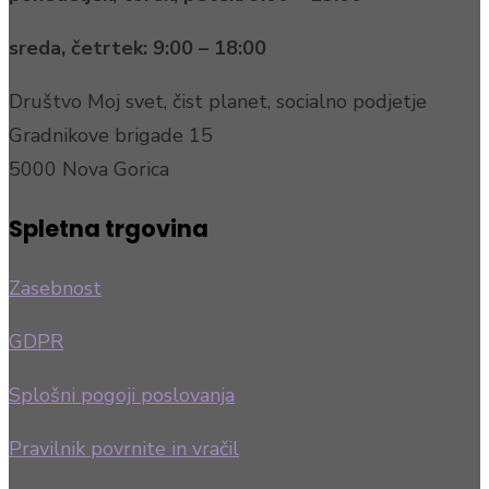
sreda, četrtek:
9:00 – 18:00
Društvo Moj svet, čist planet, socialno podjetje
Gradnikove brigade 15
5000 Nova Gorica
Spletna trgovina
Zasebnost
GDPR
Splošni pogoji poslovanja
Pravilnik povrnite in vračil