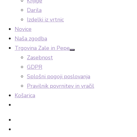
Knjige
Darila
Izdelki iz vrtnic
Novice
Naša zgodba
Trgovina Zale in Pepe
Show
Zasebnost
sub
menu
GDPR
Splošni pogoji poslovanja
Pravilnik povrnitev in vračil
Košarica
facebook
Instagram