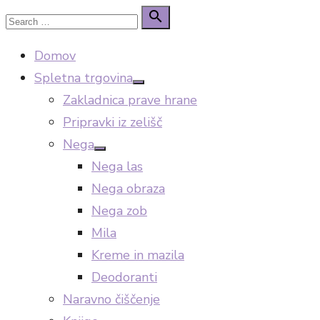
Skip
Search

Search
to
for:
Domov
content
Spletna trgovina
Show
Zakladnica prave hrane
sub
menu
Pripravki iz zelišč
Nega
Show
Nega las
sub
menu
Nega obraza
Nega zob
Mila
Kreme in mazila
Deodoranti
Naravno čiščenje