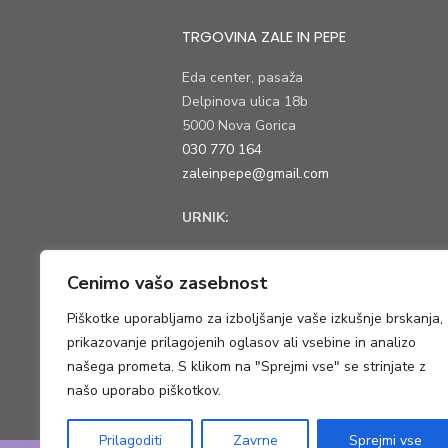
TRGOVINA ZALE IN PEPE
Eda center, pasaža
Delpinova ulica 18b
5000 Nova Gorica
030 770 164
zaleinpepe@gmail.com
URNIK:
ponedeljek, torek, petek:
9:00 – 13:00
Cenimo vašo zasebnost
sreda, četrtek:
9:00 – 18:00
Piškotke uporabljamo za izboljšanje vaše izkušnje brskanja,
prikazovanje prilagojenih oglasov ali vsebine in analizo
Društvo Moj svet, čist planet, socialno pod
našega prometa. S klikom na "Sprejmi vse" se strinjate z
Gradnikove brigade 15
našo uporabo piškotkov.
5000 Nova Gorica
Prilagoditi
Zavrne
Sprejmi vse