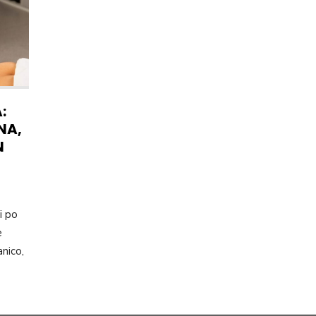
:
NA,
N
i po
e
nico,