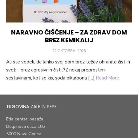
NARAVNO ČIŠČENJE – ZA ZDRAV DOM
BREZ KEMIKALIJ
POSTED
22 OKTOBRA, 2025
ON
Ali ste vedeli, da lahko svoj dom brez težav ohranite čist in
svež – brez agresivnih čistil?Z nekaj preprostimi
sestavinami, kot so kis, soda bikarbona […]
Read More
TRGOVINA ZALE IN PEPE
Eda center, pasaža
Delpinova ulica 18b
5000 Nova Gorica