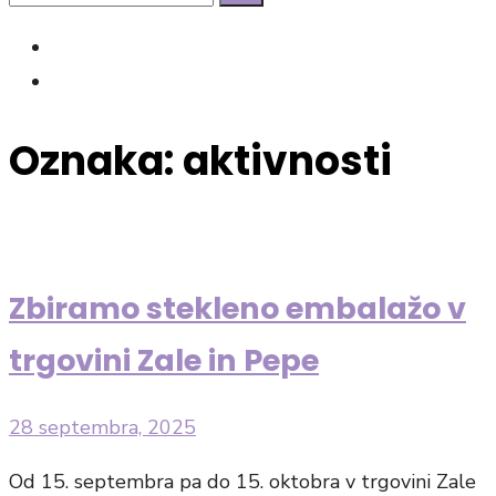
Search
for:
facebook
Instagram
Oznaka:
aktivnosti
Zbiramo stekleno embalažo v
trgovini Zale in Pepe
Posted
28 septembra, 2025
on
Od 15. septembra pa do 15. oktobra v trgovini Zale