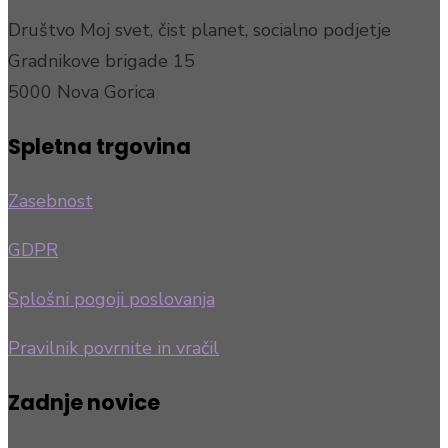
Društvo Moj svet, čist planet, socialno podjetje
Gradnikove brigade 15
5000 Nova Gorica
Spletna trgovina
Zasebnost
GDPR
Splošni pogoji poslovanja
Pravilnik povrnite in vračil
Zadnje novice