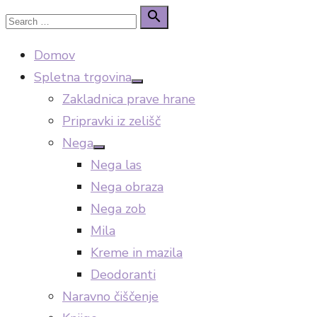
Skip
Search

Search
to
for:
Domov
content
Spletna trgovina
Show
Zakladnica prave hrane
sub
menu
Pripravki iz zelišč
Nega
Show
Nega las
sub
menu
Nega obraza
Nega zob
Mila
Kreme in mazila
Deodoranti
Naravno čiščenje