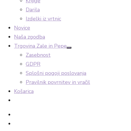
Knjige
Darila
Izdelki iz vrtnic
Novice
Naša zgodba
Trgovina Zale in Pepe
Show
Zasebnost
sub
menu
GDPR
Splošni pogoji poslovanja
Pravilnik povrnitev in vračil
Košarica
facebook
Instagram