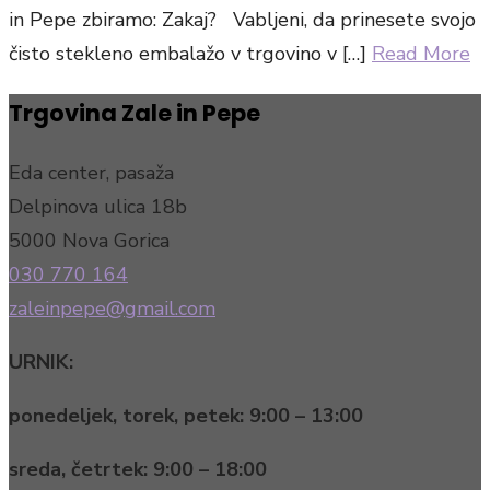
in Pepe zbiramo: Zakaj? Vabljeni, da prinesete svojo
čisto stekleno embalažo v trgovino v […]
Read More
Trgovina Zale in Pepe
Eda center, pasaža
Delpinova ulica 18b
5000 Nova Gorica
030 770 164
zaleinpepe@gmail.com
URNIK:
ponedeljek, torek, petek:
9:00 – 13:00
sreda, četrtek:
9:00 – 18:00